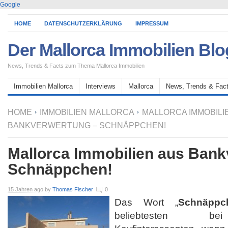
Google
HOME
DATENSCHUTZERKLÄRUNG
IMPRESSUM
Der Mallorca Immobilien Blo
News, Trends & Facts zum Thema Mallorca Immobilien
Immobilien Mallorca
Interviews
Mallorca
News, Trends & Fac
HOME
IMMOBILIEN MALLORCA
MALLORCA IMMOBILI
BANKVERWERTUNG – SCHNÄPPCHEN!
Mallorca Immobilien aus Bank
Schnäppchen!
15 Jahren ago
by
Thomas Fischer
0
Das Wort „
Schnäppc
beliebtesten bei