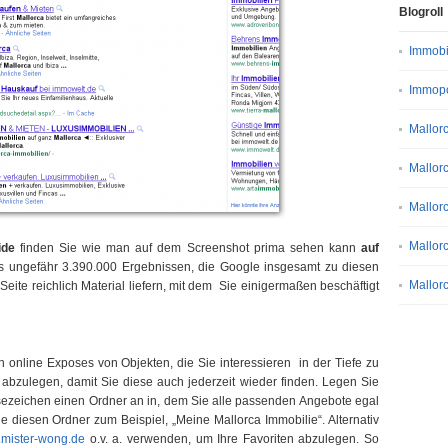
Blogroll
Immobi
Immopo
Mallor
Mallorc
Mallor
Mallor
ide
finden Sie wie man auf dem Screenshot prima sehen kann
auf
s ungefähr 3.390.000 Ergebnissen, die Google insgesamt zu diesen
Mallor
e Seite reichlich Material liefern, mit dem Sie einigermaßen beschäftigt
h online Exposes von Objekten, die Sie interessieren in der Tiefe zu
 abzulegen, damit Sie diese auch jederzeit wieder finden. Legen Sie
esezeichen einen Ordner an in, dem Sie alle passenden Angebote egal
diesen Ordner zum Beispiel, „Meine Mallorca Immobilie“. Alternativ
mister-wong.de
o.v. a. verwenden, um Ihre Favoriten abzulegen. So