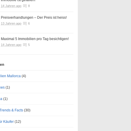
Immobilie ist gefallen!
14 Jahren ago
8
Preisverhandlungen – Der Preis ist heiss!
13 Jahren ago
6
Maximal 5 Immobilien pro Tag besichtigen!
14 Jahren ago
5
ien
lien Mallorca
(4)
ews
(1)
ca
(1)
Trends & Facts
(30)
ür Käufer
(12)