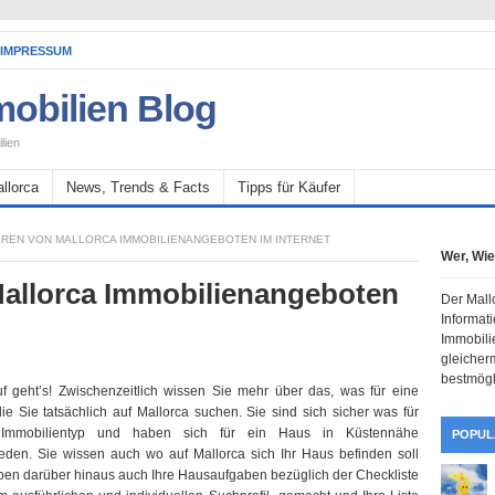
IMPRESSUM
mobilien Blog
lien
llorca
News, Trends & Facts
Tipps für Käufer
REN VON MALLORCA IMMOBILIENANGEBOTEN IM INTERNET
Wer, Wi
Mallorca Immobilienangeboten
Der Mallo
Informat
Immobili
gleicher
bestmögl
f geht’s! Zwischenzeitlich wissen Sie mehr über das, was für eine
ie Sie tatsächlich auf Mallorca suchen. Sie sind sich sicher was für
 Immobilientyp und haben sich für ein Haus in Küstennähe
POPUL
eden. Sie wissen auch wo auf Mallorca sich Ihr Haus befinden soll
en darüber hinaus auch Ihre Hausaufgaben bezüglich der Checkliste