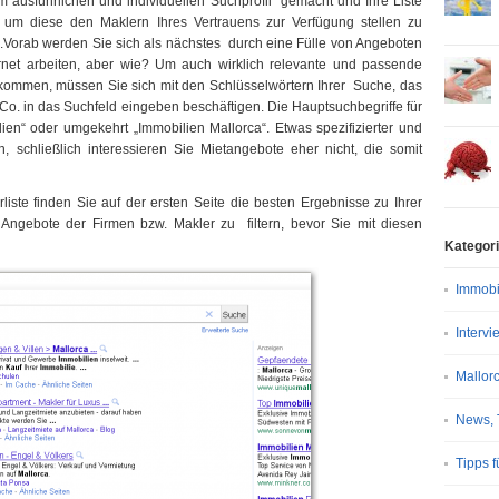
m ausführlichen und individuellen Suchprofil gemacht und Ihre Liste
t, um diese den Maklern Ihres Vertrauens zur Verfügung stellen zu
.
Vorab werden Sie sich als nächstes durch eine Fülle von Angeboten
ernet arbeiten, aber wie? Um auch wirklich relevante und passende
kommen, müssen Sie sich mit den Schlüsselwörtern Ihrer Suche, das
 Co. in das Suchfeld eingeben beschäftigen. Die Hauptsuchbegriffe für
ien“ oder umgekehrt „Immobilien Mallorca“. Etwas spezifizierter und
 schließlich interessieren Sie Mietangebote eher nicht, die somit
iste finden Sie auf der ersten Seite die besten Ergebnisse zu Ihrer
ngebote der Firmen bzw. Makler zu filtern, bevor Sie mit diesen
Kategor
Immobi
Intervi
Mallor
News, 
Tipps f