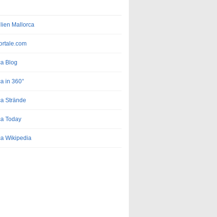
lien Mallorca
rtale.com
ca Blog
a in 360°
ca Strände
ca Today
ca Wikipedia