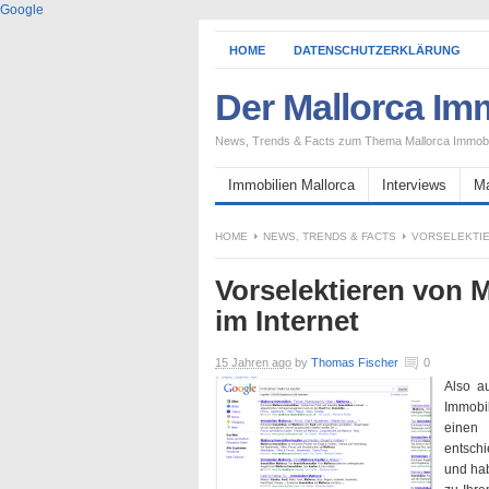
Google
HOME
DATENSCHUTZERKLÄRUNG
Der Mallorca Im
News, Trends & Facts zum Thema Mallorca Immobi
Immobilien Mallorca
Interviews
Ma
HOME
NEWS, TRENDS & FACTS
VORSELEKTIE
Vorselektieren von 
im Internet
15 Jahren ago
by
Thomas Fischer
0
Also au
Immobil
einen
entschi
und hab